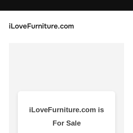
Skip
to
content
iLoveFurniture.com
iLoveFurniture.com is
For Sale